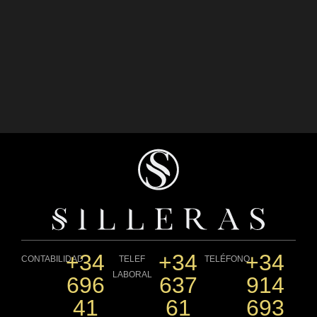
+34
+34
+34
CONTABILIDAD
TELEF
TELÉFONO
LABORAL
696
637
914
41
61
693