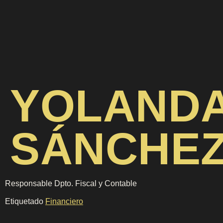
YOLAND
SÁNCHE
Responsable Dpto. Fiscal y Contable
Etiquetado
Financiero