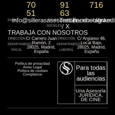
70
91
716
51
63
info@sillerasasesores.com
Twitter
Facebook
instagram
linked
EMAIL
REDES
/ X
SOCIALES
TRABAJA CON NOSOTROS
C/ Carrero Juan
C/ Argüeso 48,
DIRECCIÓN
DIRECCIÓN
Ramón, 2
Local Bajo,
DEPARTAMENTO
DEPARTAMENTO
28025, Madrid,
28025, Madrid,
FISCAL
LABORAL
España
España
Política de privacidad​
Para todas
Aviso Legal​
Política de cookies​
las
Compliance​
audiencias
Una Asesoría
JURÍDICA,
DE CINE