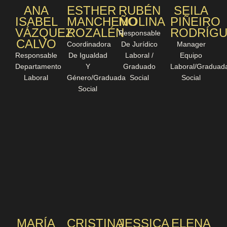
ANA
ESTHER
RUBÉN
SEILA
ISABEL
MANCHEÑO
MOLINA
PIÑEIRO
VÁZQUEZ
ROZALÉN
RODRÍGU
Responsable
CALVO
Coordinadora
De Jurídico
Manager
Responsable
De Igualdad
Laboral /
Equipo
Departamento
Y
Graduado
Laboral/Graduad
Laboral
Género/Graduada
Social
Social
Social
MARÍA
CRISTINA
JESSICA
ELENA