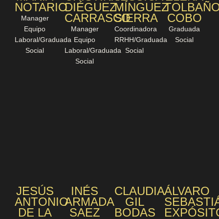
NOTARIO
DIÉGUEZ
MÍNGUEZ
TOLBAÑ
CARRASCO
SIERRA
COBO
Manager
Equipo
Manager
Coordinadora
Graduada
Laboral/Graduada
Equipo
RRHH/Graduada
Social
Social
Laboral/Graduada
Social
Social
JESÚS
INÉS
CLAUDIA
ÁLVARO
ANTONIO
ARMADA
GIL
SEBASTI
DE LA
SAEZ
BODAS
EXPÓSIT