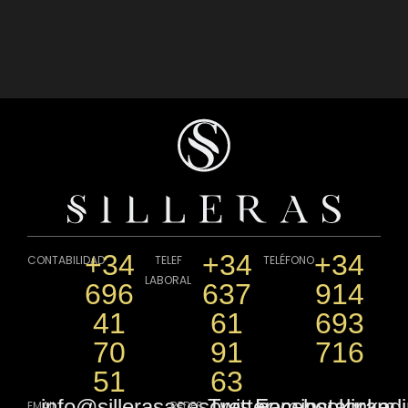
+34
+34
+34
CONTABILIDAD
TELEF
TELÉFONO
LABORAL
696
637
914
41
61
693
70
91
716
51
63
info@sillerasasesores.com
Twitter
Facebook
instagram
linked
EMAIL
REDES