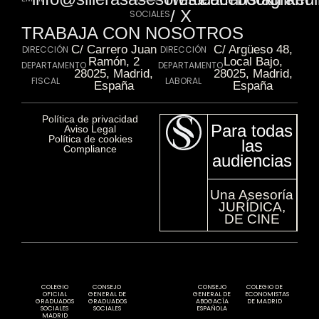
/ X
SOCIALES
TRABAJA CON NOSOTROS
C/ Carrero Juan
C/ Argüeso 48,
DIRECCIÓN
DIRECCIÓN
Ramón, 2
Local Bajo,
DEPARTAMENTO
DEPARTAMENTO
28025, Madrid,
28025, Madrid,
FISCAL
LABORAL
España
España
Política de privacidad​
Para todas
Aviso Legal​
Política de cookies​
las
Compliance​
audiencias
Una Asesoría
JURÍDICA,
DE CINE
COLEGIO
CONSEJO
CONSEJO
COLEGIO DE
OFICIAL
GENERAL DE
GENERAL DE
ECONOMISTAS
GRADUADOS
GRADUADOS
ABOGACÍA
DE MADRID
SOCIALES
SOCIALES
ESPAÑOLA
MADRID