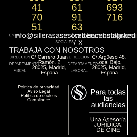
41
61
693
70
91
716
51
63
info@sillerasasesores.com
Twitter
Facebook
instagram
linked
EMAIL
REDES
/ X
SOCIALES
TRABAJA CON NOSOTROS
C/ Carrero Juan
C/ Argüeso 48,
DIRECCIÓN
DIRECCIÓN
Ramón, 2
Local Bajo,
DEPARTAMENTO
DEPARTAMENTO
28025, Madrid,
28025, Madrid,
FISCAL
LABORAL
España
España
Política de privacidad​
Para todas
Aviso Legal​
Política de cookies​
las
Compliance​
audiencias
Una Asesoría
JURÍDICA,
DE CINE