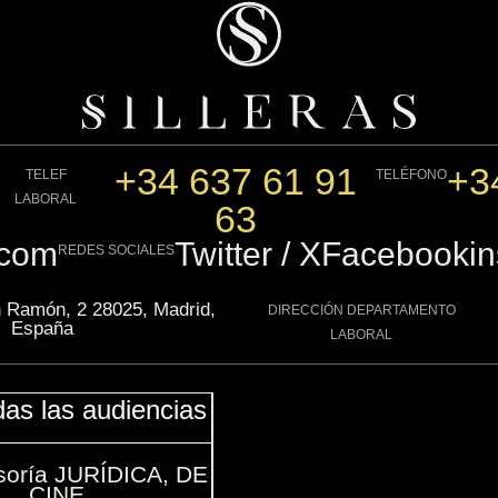
+34 637 61 91
+3
TELEF
TELÉFONO
LABORAL
63
.com
Twitter / X
Facebook
i
REDES SOCIALES
n Ramón, 2 28025, Madrid,
DIRECCIÓN DEPARTAMENTO
España
LABORAL
das las audiencias
soría JURÍDICA, DE
CINE