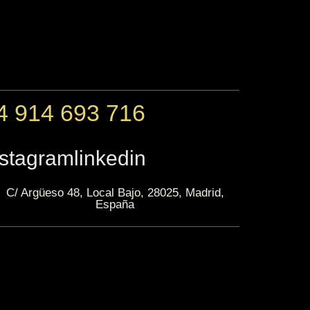
4 914 693 716
nstagram
linkedin
C/ Argüeso 48, Local Bajo, 28025, Madrid,
España