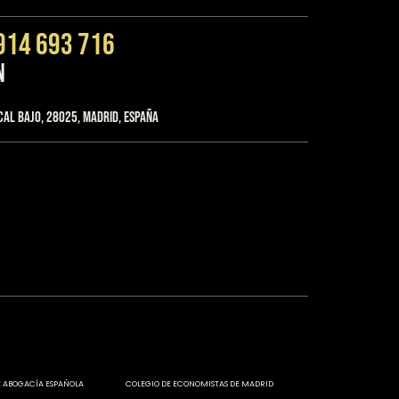
914 693 716
n
cal Bajo, 28025, Madrid, España
 ABOGACÍA ESPAÑOLA
COLEGIO DE ECONOMISTAS DE MADRID