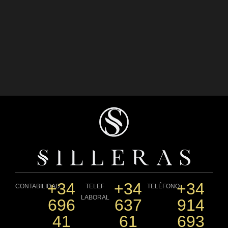
+34
+34
+34
CONTABILIDAD
TELEF
TELÉFONO
LABORAL
696
637
914
41
61
693