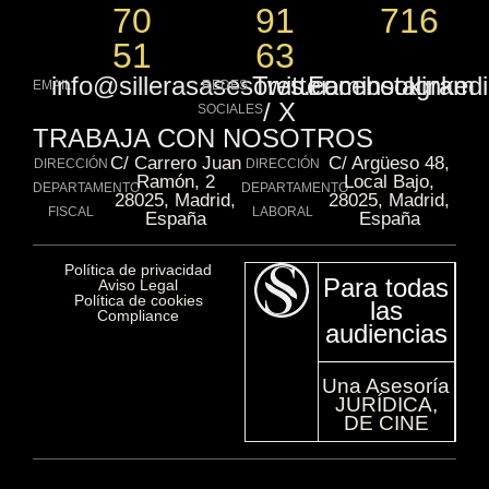
70
91
716
51
63
info@sillerasasesores.com
Twitter
Facebook
instagram
linked
EMAIL
REDES
/ X
SOCIALES
TRABAJA CON NOSOTROS
C/ Carrero Juan
C/ Argüeso 48,
DIRECCIÓN
DIRECCIÓN
Ramón, 2
Local Bajo,
DEPARTAMENTO
DEPARTAMENTO
28025, Madrid,
28025, Madrid,
FISCAL
LABORAL
España
España
Política de privacidad​
Para todas
Aviso Legal​
Política de cookies​
las
Compliance​
audiencias
Una Asesoría
JURÍDICA,
DE CINE