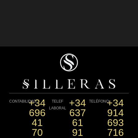
+34
+34
+34
CONTABILIDAD
TELEF
TELÉFONO
LABORAL
696
637
914
41
61
693
70
91
716