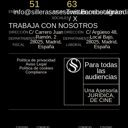
51
63
info@sillerasasesores.com
Twitter
Facebook
instagram
linked
EMAIL
REDES
/ X
SOCIALES
TRABAJA CON NOSOTROS
C/ Carrero Juan
C/ Argüeso 48,
DIRECCIÓN
DIRECCIÓN
Ramón, 2
Local Bajo,
DEPARTAMENTO
DEPARTAMENTO
28025, Madrid,
28025, Madrid,
FISCAL
LABORAL
España
España
Política de privacidad​
Para todas
Aviso Legal​
Política de cookies​
las
Compliance​
audiencias
Una Asesoría
JURÍDICA,
DE CINE
COLEGIO
CONSEJO
CONSEJO
COLEGIO