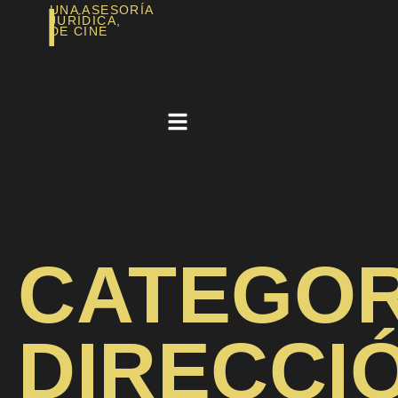
|
UNA ASESORÍA
JURÍDICA,
DE CINE​
CATEGOR
DIRECCI