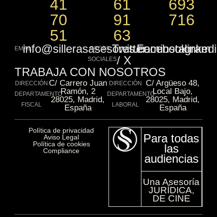
41
61
693
70
91
716
51
63
info@sillerasasesores.com
Twitter
Facebook
instagram
linked
EMAIL
REDES
/ X
SOCIALES
TRABAJA CON NOSOTROS
C/ Carrero Juan
C/ Argüeso 48,
DIRECCIÓN
DIRECCIÓN
Ramón, 2
Local Bajo,
DEPARTAMENTO
DEPARTAMENTO
28025, Madrid,
28025, Madrid,
FISCAL
LABORAL
España
España
Política de privacidad​
Para todas
Aviso Legal​
Política de cookies​
las
Compliance​
audiencias
Una Asesoría
JURÍDICA,
DE CINE