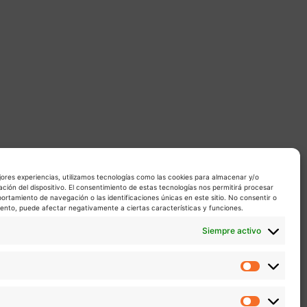
jores experiencias, utilizamos tecnologías como las cookies para almacenar y/o
ación del dispositivo. El consentimiento de estas tecnologías nos permitirá procesar
rtamiento de navegación o las identificaciones únicas en este sitio. No consentir o
miento, puede afectar negativamente a ciertas características y funciones.
Siempre activo
Estadíst
Marketin