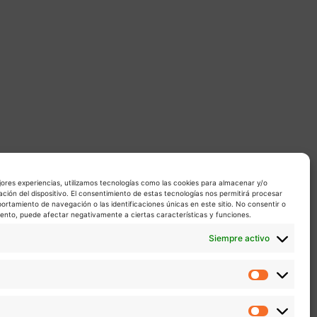
jores experiencias, utilizamos tecnologías como las cookies para almacenar y/o
ación del dispositivo. El consentimiento de estas tecnologías nos permitirá procesar
rtamiento de navegación o las identificaciones únicas en este sitio. No consentir o
miento, puede afectar negativamente a ciertas características y funciones.
Siempre activo
Estadíst
Marketin