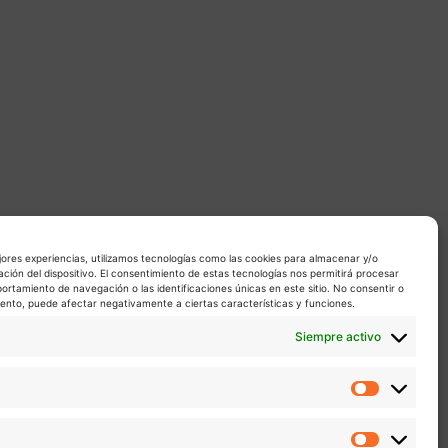
jores experiencias, utilizamos tecnologías como las cookies para almacenar y/o
ación del dispositivo. El consentimiento de estas tecnologías nos permitirá procesar
rtamiento de navegación o las identificaciones únicas en este sitio. No consentir o
miento, puede afectar negativamente a ciertas características y funciones.
Siempre activo
Estadíst
Marketin