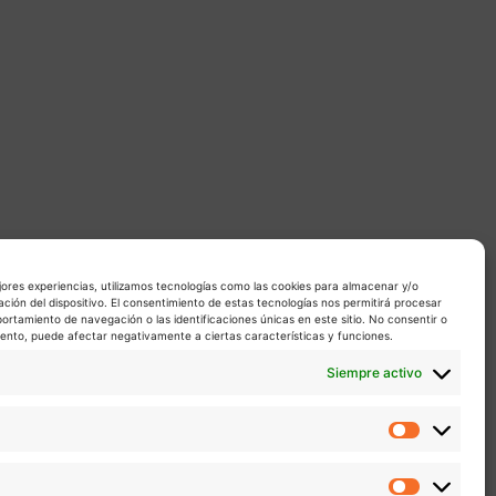
jores experiencias, utilizamos tecnologías como las cookies para almacenar y/o
ación del dispositivo. El consentimiento de estas tecnologías nos permitirá procesar
rtamiento de navegación o las identificaciones únicas en este sitio. No consentir o
miento, puede afectar negativamente a ciertas características y funciones.
Siempre activo
Estadíst
Marketin